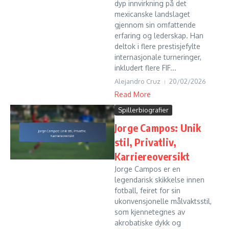
dyp innvirkning på det
mexicanske landslaget
gjennom sin omfattende
erfaring og lederskap. Han
deltok i flere prestisjefylte
internasjonale turneringer,
inkludert flere FIF...
Alejandro Cruz
20/02/2026
Read More
Spillerbiografier
Jorge Campos: Unik
stil, Privatliv,
Karriereoversikt
Jorge Campos er en
legendarisk skikkelse innen
fotball, feiret for sin
ukonvensjonelle målvaktsstil,
som kjennetegnes av
akrobatiske dykk og