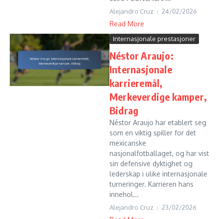
Alejandro Cruz
24/02/2026
Read More
Internasjonale prestasjoner
Néstor Araujo:
Internasjonale
karrieremål,
Merkeverdige kamper,
Bidrag
Néstor Araujo har etablert seg
som en viktig spiller for det
mexicanske
nasjonalfotballaget, og har vist
sin defensive dyktighet og
lederskap i ulike internasjonale
turneringer. Karrieren hans
innehol...
Alejandro Cruz
23/02/2026