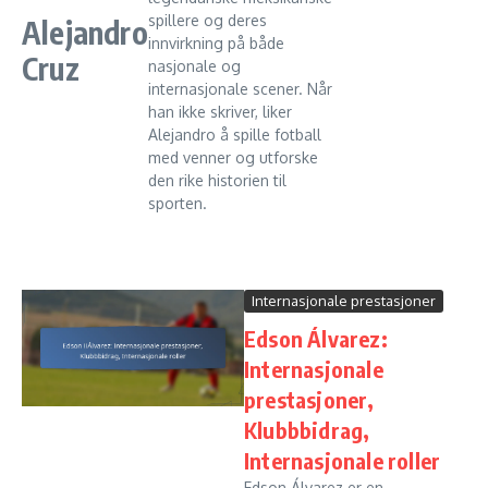
spillere og deres
Alejandro
innvirkning på både
Cruz
nasjonale og
internasjonale scener. Når
han ikke skriver, liker
Alejandro å spille fotball
med venner og utforske
den rike historien til
sporten.
Internasjonale prestasjoner
Edson Álvarez:
Internasjonale
prestasjoner,
Klubbbidrag,
Internasjonale roller
Edson Álvarez er en