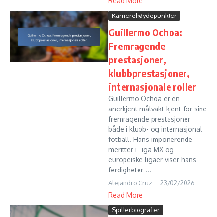
Read More
Karrierehøydepunkter
Guillermo Ochoa:
Fremragende
prestasjoner,
klubbprestasjoner,
internasjonale roller
Guillermo Ochoa er en
anerkjent målvakt kjent for sine
fremragende prestasjoner
både i klubb- og internasjonal
fotball. Hans imponerende
meritter i Liga MX og
europeiske ligaer viser hans
ferdigheter ...
Alejandro Cruz
23/02/2026
Read More
Spillerbiografier