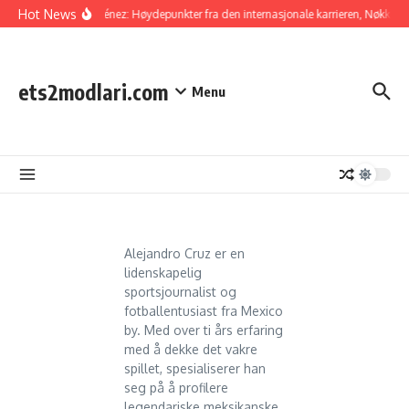
Skip to content
Hot News
Raúl Jiménez: Høydepunkter fra den internasjonale karrieren, Nøkkelmål
ets2modlari.com
Menu
Alejandro Cruz er en
lidenskapelig
sportsjournalist og
fotballentusiast fra Mexico
by. Med over ti års erfaring
med å dekke det vakre
spillet, spesialiserer han
seg på å profilere
legendariske meksikanske