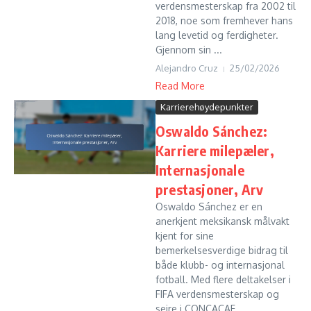
verdensmesterskap fra 2002 til
2018, noe som fremhever hans
lang levetid og ferdigheter.
Gjennom sin ...
Alejandro Cruz
25/02/2026
Read More
Karrierehøydepunkter
Oswaldo Sánchez:
Karriere milepæler,
Internasjonale
prestasjoner, Arv
Oswaldo Sánchez er en
anerkjent meksikansk målvakt
kjent for sine
bemerkelsesverdige bidrag til
både klubb- og internasjonal
fotball. Med flere deltakelser i
FIFA verdensmesterskap og
seire i CONCACAF...