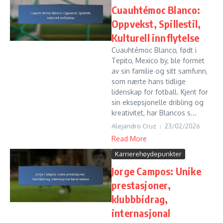
Cuauhtémoc Blanco:
Oppvekst, Spillestil,
Kulturell innflytelse
Cuauhtémoc Blanco, født i
Tepito, Mexico by, ble formet
av sin familie og sitt samfunn,
som nærte hans tidlige
lidenskap for fotball. Kjent for
sin eksepsjonelle dribling og
kreativitet, har Blancos s...
Alejandro Cruz
23/02/2026
Read More
Karrierehøydepunkter
Jorge Campos: Unike
prestasjoner,
klubbbidrag,
internasjonal