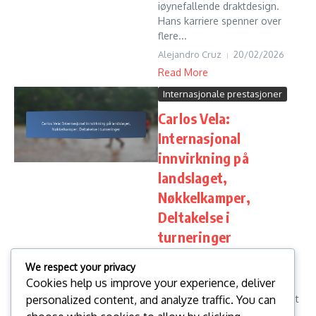
iøynefallende draktdesign.
Hans karriere spenner over
flere...
Alejandro Cruz
20/02/2026
Read More
Internasjonale prestasjoner
Carlos Vela:
Internasjonal
innvirkning på
landslaget,
Nøkkelkamper,
Deltakelse i
turneringer
Carlos Vela har hatt en dyp
We respect your privacy
innvirkning på det mexicanske
Cookies help us improve your experience, deliver
landslaget, og har vist en
personalized content, and analyze traffic. You can
eksepsjonell scoringsdyktighet
og spillmakerferdigheter som