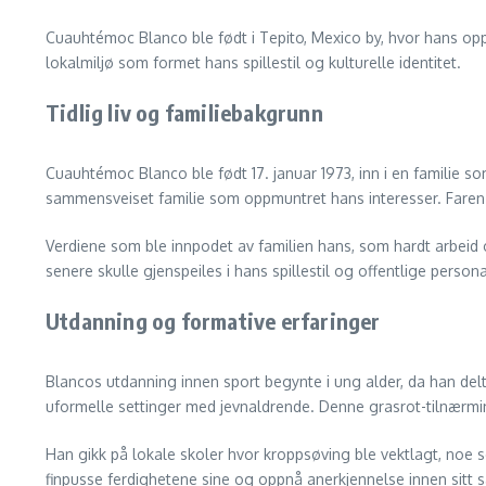
Cuauhtémoc Blanco ble født i Tepito, Mexico by, hvor hans oppve
lokalmiljø som formet hans spillestil og kulturelle identitet.
Tidlig liv og familiebakgrunn
Cuauhtémoc Blanco ble født 17. januar 1973, inn i en familie so
sammensveiset familie som oppmuntret hans interesser. Faren hans
Verdiene som ble innpodet av familien hans, som hardt arbeid o
senere skulle gjenspeiles i hans spillestil og offentlige persona
Utdanning og formative erfaringer
Blancos utdanning innen sport begynte i ung alder, da han delto
uformelle settinger med jevnaldrende. Denne grasrot-tilnærminge
Han gikk på lokale skoler hvor kroppsøving ble vektlagt, noe 
finpusse ferdighetene sine og oppnå anerkjennelse innen sitt 