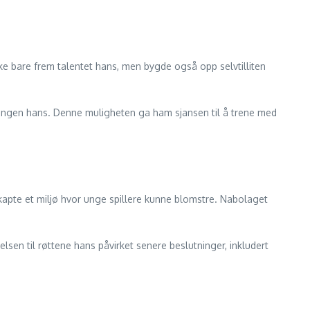
ke bare frem talentet hans, men bygde også opp selvtilliten
klingen hans. Denne muligheten ga ham sjansen til å trene med
skapte et miljø hvor unge spillere kunne blomstre. Nabolaget
lsen til røttene hans påvirket senere beslutninger, inkludert