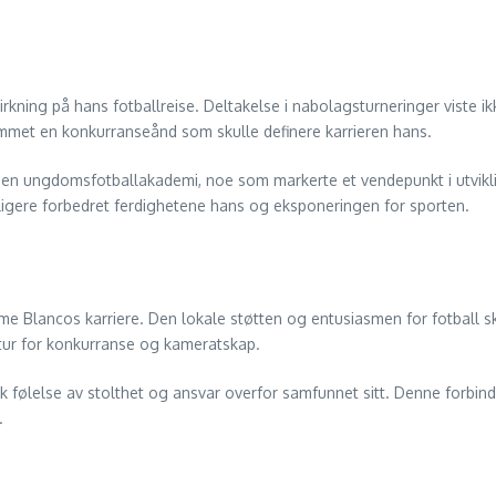
kning på hans fotballreise. Deltakelse i nabolagsturneringer viste ik
emmet en konkurranseånd som skulle definere karrieren hans.
ed i en ungdomsfotballakademi, noe som markerte et vendepunkt i utvi
ligere forbedret ferdighetene hans og eksponeringen for sporten.
forme Blancos karriere. Den lokale støtten og entusiasmen for fotball 
ltur for konkurranse og kameratskap.
 følelse av stolthet og ansvar overfor samfunnet sitt. Denne forbinde
.