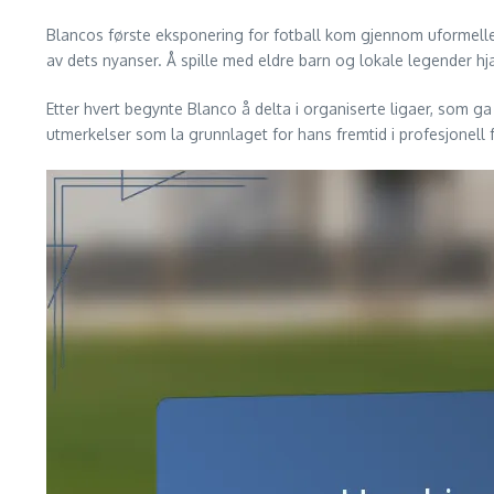
Blancos første eksponering for fotball kom gjennom uformelle sp
av dets nyanser. Å spille med eldre barn og lokale legender hj
Etter hvert begynte Blanco å delta i organiserte ligaer, som ga
utmerkelser som la grunnlaget for hans fremtid i profesjonell f