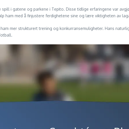
ill i gatene og parkene i Tepito. Disse tidlige erfaringene var avgjø
alp ham med å finjustere ferdighetene sine og lære viktigheten av lag
 ham mer strukturert trening og konkurransemuligheter. Hans naturlige
otball.