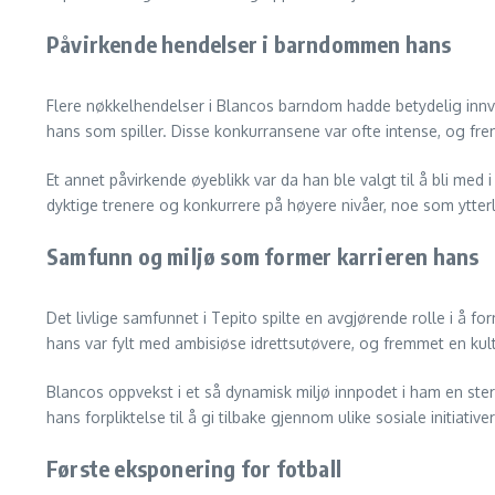
Påvirkende hendelser i barndommen hans
Flere nøkkelhendelser i Blancos barndom hadde betydelig innvir
hans som spiller. Disse konkurransene var ofte intense, og fr
Et annet påvirkende øyeblikk var da han ble valgt til å bli m
dyktige trenere og konkurrere på høyere nivåer, noe som ytter
Samfunn og miljø som former karrieren hans
Det livlige samfunnet i Tepito spilte en avgjørende rolle i å 
hans var fylt med ambisiøse idrettsutøvere, og fremmet en ku
Blancos oppvekst i et så dynamisk miljø innpodet i ham en sterk
hans forpliktelse til å gi tilbake gjennom ulike sosiale initiativer
Første eksponering for fotball