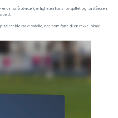
rende for å utvikle kjærligheten hans for spillet og forståelsen
arbeid.
 talent ble raskt tydelig, noe som førte til en rekke lokale