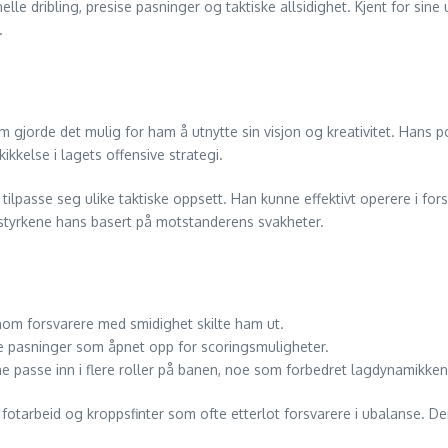
e dribling, presise pasninger og taktiske allsidighet. Kjent for sine 
.
m gjorde det mulig for ham å utnytte sin visjon og kreativitet. Hans p
ikkelse i lagets offensive strategi.
 å tilpasse seg ulike taktiske oppsett. Han kunne effektivt operere i for
e styrkene hans basert på motstanderens svakheter.
om forsvarere med smidighet skilte ham ut.
e pasninger som åpnet opp for scoringsmuligheter.
 passe inn i flere roller på banen, noe som forbedret lagdynamikken
te fotarbeid og kroppsfinter som ofte etterlot forsvarere i ubalanse. D