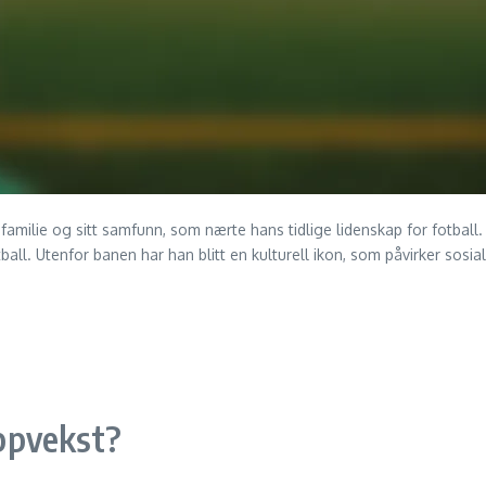
n familie og sitt samfunn, som nærte hans tidlige lidenskap for fotball.
otball. Utenfor banen har han blitt en kulturell ikon, som påvirker sos
ppvekst?