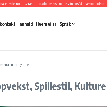
nvirkning
Gerardo Torrado: Livshistorie, Betydningsfulle kamper, Bidrag
Raúl
 kontakt
Innhold
Hvem vi er
Språk
Kulturell innflytelse
ekst, Spillestil, Kulturel