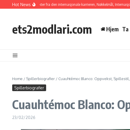
Skip to content
Hot News
iménez: Høydepunkter fra den internasjonale karrieren, Nøkkelmål, Internasjonal in
ets2modlari.com
Hjem
Ta
Home
/
Spillerbiografier
/
Cuauhtémoc Blanco: Oppvekst, Spillestil, 
Spillerbiografier
Cuauhtémoc Blanco: Oppv
23/02/2026