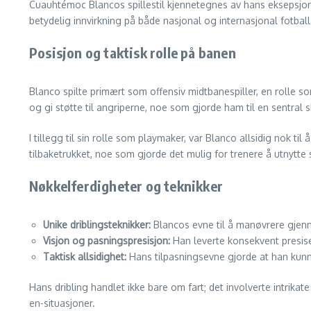
Cuauhtémoc Blancos spillestil kjennetegnes av hans eksepsjonell
betydelig innvirkning på både nasjonal og internasjonal fotball
Posisjon og taktisk rolle på banen
Blanco spilte primært som offensiv midtbanespiller, en rolle so
og gi støtte til angriperne, noe som gjorde ham til en sentral sk
I tillegg til sin rolle som playmaker, var Blanco allsidig nok til
tilbaketrukket, noe som gjorde det mulig for trenere å utnytt
Nøkkelferdigheter og teknikker
Unike driblingsteknikker:
Blancos evne til å manøvrere gjenn
Visjon og pasningspresisjon:
Han leverte konsekvent presis
Taktisk allsidighet:
Hans tilpasningsevne gjorde at han kunne
Hans dribling handlet ikke bare om fart; det involverte intrika
en-situasjoner.