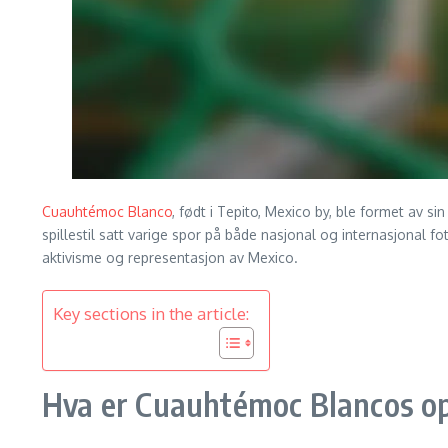
Cuauhtémoc Blanco
, født i Tepito, Mexico by, ble formet av si
spillestil satt varige spor på både nasjonal og internasjonal f
aktivisme og representasjon av Mexico.
Key sections in the article:
Hva er Cuauhtémoc Blancos o