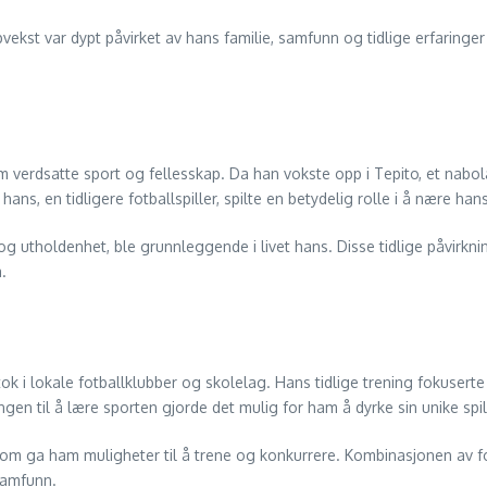
kst var dypt påvirket av hans familie, samfunn og tidlige erfaringer 
m verdsatte sport og fellesskap. Da han vokste opp i Tepito, et nabolag
, en tidligere fotballspiller, spilte en betydelig rolle i å nære hans 
g utholdenhet, ble grunnleggende i livet hans. Disse tidlige påvirkni
.
k i lokale fotballklubber og skolelag. Hans tidlige trening fokuserte p
n til å lære sporten gjorde det mulig for ham å dyrke sin unike spill
som ga ham muligheter til å trene og konkurrere. Kombinasjonen av f
samfunn.