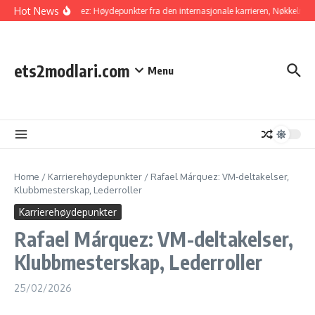
Skip to content
Hot News
Raúl Jiménez: Høydepunkter fra den internasjonale karrieren, Nøkkelmål, I
ets2modlari.com
Menu
Home
/
Karrierehøydepunkter
/
Rafael Márquez: VM-deltakelser,
Klubbmesterskap, Lederroller
Karrierehøydepunkter
Rafael Márquez: VM-deltakelser,
Klubbmesterskap, Lederroller
25/02/2026