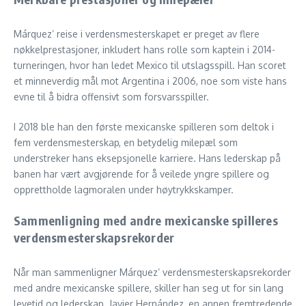
Márquez’ reise i verdensmesterskapet er preget av flere
nøkkelprestasjoner, inkludert hans rolle som kaptein i 2014-
turneringen, hvor han ledet Mexico til utslagsspill. Han scoret
et minneverdig mål mot Argentina i 2006, noe som viste hans
evne til å bidra offensivt som forsvarsspiller.
I 2018 ble han den første mexicanske spilleren som deltok i
fem verdensmesterskap, en betydelig milepæl som
understreker hans eksepsjonelle karriere. Hans lederskap på
banen har vært avgjørende for å veilede yngre spillere og
opprettholde lagmoralen under høytrykkskamper.
Sammenligning med andre mexicanske spilleres
verdensmesterskapsrekorder
Når man sammenligner Márquez’ verdensmesterskapsrekorder
med andre mexicanske spillere, skiller han seg ut for sin lang
levetid og lederskap. Javier Hernández, en annen fremtredende