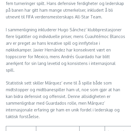
fem turneringer spilt. Hans defensive ferdigheter og lederskap
på banen har gitt ham mange utmerkelser, inkludert å bli
utnevnt til FIFA verdensmesterskaps All-Star Team.
I sammenligning inkluderer Hugo Sánchez’ klubbprestasjoner
flere ligatitler og individuelle priser, mens Cuauhtémoc Blancos
arv er preget av hans kreative spill og innflytelse i
nøkkekamper. Javier Hernández har konsekvent vært en
toppscorer for Mexico, mens Andrés Guardado har blitt
anerkjent for sin lang levetid og konsistens i internasjonal
spill.
Statistisk sett skiller Márquez’ evne til å spille både som
midtstopper og midtbanespiller ham ut, noe som gjør at han
kan bidra defensivt og offensivt. Denne allsidigheten er
sammenlignbar med Guardados rolle, men Márquez’
internasjonale erfaring gir ham en unik fordel i lederskap og
taktisk forståelse.