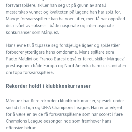
forsvarsspillere, skiller han seg ut på grunn av antall
mesterskap vunnet og kvaliteten på lagene han har spilt for.
Mange forsvarsspillere kan ha noen titler, men få har oppnådd
det nivået av suksess i både nasjonale og internasjonale
konkurranser som Márquez.
Hans evne til å tilpasse seg forskjellige ligaer og spillestiler
forbedrer ytterligere hans omdømme. Mens spillere som
Paolo Maldini og Franco Baresi også er feiret, skiller Márquez’
prestasjoner i både Europa og Nord-Amerika ham ut i samtalen
om topp forsvarsspillere.
Rekorder holdt i klubbkonkurranser
Márquez har flere rekorder i klubbkonkurranser, spesielt under
sin tid i La Liga og UEFA Champions League. Han er anerkjent
for å være en av de få forsvarsspillerne som har scoret i flere
Champions League-sesonger, noe som fremhever hans
offensive bidrag.