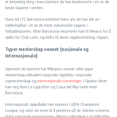
et betydelig steg i hans karriere da han konkurrerte i en av de
beste ligaene i verden.
Hans tid i FC Barcelona befestet hans arv, da han ble en
nøkkelspiller i et av de mest suksessrike lagene i
fotballhistorien. Etter Barcelona returnerte han til Mexico for å
spille for Club León, og bidro til deres oppblomstring i ligaen.
Typer mesterskap vunnet (nasjonale og
internasjonale)
Gjennom sin karriere har Márquez vunnet ulike typer
mesterskap, inkludert nasjonale ligatitler, nasjonale
cupmesterskap og
internasjonale turneringer
. I Spania sikret
han seg flere La Liga-titler og Copa del Rey-seire med
Barcelona.
Internasjonalt oppnådde han suksess i UEFA Champions
League, og viste sin evne til å prestere på de største scenene.
Hans nasjonale prestasjoner i Mexico inkluderer Liga MX-titler