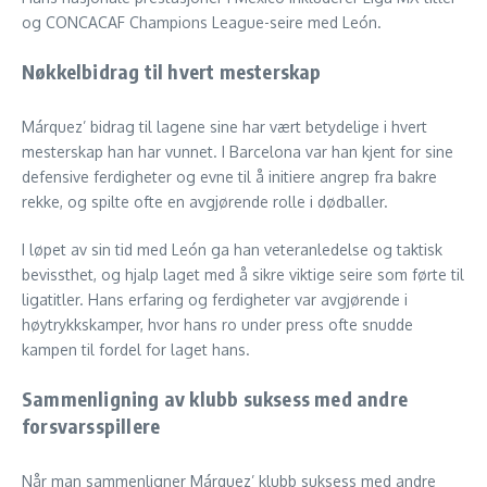
og CONCACAF Champions League-seire med León.
Nøkkelbidrag til hvert mesterskap
Márquez’ bidrag til lagene sine har vært betydelige i hvert
mesterskap han har vunnet. I Barcelona var han kjent for sine
defensive ferdigheter og evne til å initiere angrep fra bakre
rekke, og spilte ofte en avgjørende rolle i dødballer.
I løpet av sin tid med León ga han veteranledelse og taktisk
bevissthet, og hjalp laget med å sikre viktige seire som førte til
ligatitler. Hans erfaring og ferdigheter var avgjørende i
høytrykkskamper, hvor hans ro under press ofte snudde
kampen til fordel for laget hans.
Sammenligning av klubb suksess med andre
forsvarsspillere
Når man sammenligner Márquez’ klubb suksess med andre