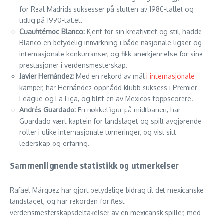
for Real Madrids suksesser på slutten av 1980-tallet og
tidlig på 1990-tallet.
Cuauhtémoc Blanco:
Kjent for sin kreativitet og stil, hadde
Blanco en betydelig innvirkning i både nasjonale ligaer og
internasjonale konkurranser, og fikk anerkjennelse for sine
prestasjoner i verdensmesterskap.
Javier Hernández:
Med en rekord av mål
i internasjonale
kamper, har Hernández oppnådd klubb suksess i Premier
League og La Liga, og blitt en av Mexicos toppscorere.
Andrés Guardado:
En nøkkelfigur på midtbanen, har
Guardado vært kaptein for landslaget og spilt avgjørende
roller i ulike internasjonale turneringer, og vist sitt
lederskap og erfaring.
Sammenlignende statistikk og utmerkelser
Rafael Márquez har gjort betydelige bidrag til det mexicanske
landslaget, og har rekorden for flest
verdensmesterskapsdeltakelser av en mexicansk spiller, med