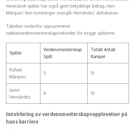
mexicansk spiller, har også gjort betydelige bidrag, men
Márquez’ fem turneringer overgår Hernández’ deltakelser.
Tabellen nedenfor oppsummerer
nøkkelverdensmesterskapsrekorder for begge spillerne:
Verdensmesterskap
Totalt Antall
Spiller
Spilt
Kamper
Rafael
5
19
Márquez
Javier
4
10
Hernández
Innvirkning av verdensmesterskapsopplevelser på
hans karriere