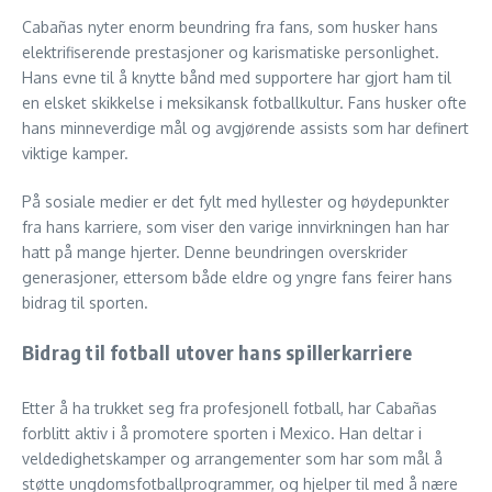
Cabañas nyter enorm beundring fra fans, som husker hans
elektrifiserende prestasjoner og karismatiske personlighet.
Hans evne til å knytte bånd med supportere har gjort ham til
en elsket skikkelse i meksikansk fotballkultur. Fans husker ofte
hans minneverdige mål og avgjørende assists som har definert
viktige kamper.
På sosiale medier er det fylt med hyllester og høydepunkter
fra hans karriere, som viser den varige innvirkningen han har
hatt på mange hjerter. Denne beundringen overskrider
generasjoner, ettersom både eldre og yngre fans feirer hans
bidrag til sporten.
Bidrag til fotball utover hans spillerkarriere
Etter å ha trukket seg fra profesjonell fotball, har Cabañas
forblitt aktiv i å promotere sporten i Mexico. Han deltar i
veldedighetskamper og arrangementer som har som mål å
støtte ungdomsfotballprogrammer, og hjelper til med å nære