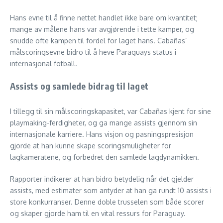
Hans evne til å finne nettet handlet ikke bare om kvantitet;
mange av målene hans var avgjørende i tette kamper, og
snudde ofte kampen til fordel for laget hans. Cabañas’
målscoringsevne bidro til å heve Paraguays status i
internasjonal fotball.
Assists og samlede bidrag til laget
I tillegg til sin målscoringskapasitet, var Cabañas kjent for sine
playmaking-ferdigheter, og ga mange assists gjennom sin
internasjonale karriere. Hans visjon og pasningspresisjon
gjorde at han kunne skape scoringsmuligheter for
lagkameratene, og forbedret den samlede lagdynamikken.
Rapporter indikerer at han bidro betydelig når det gjelder
assists, med estimater som antyder at han ga rundt 10 assists i
store konkurranser. Denne doble trusselen som både scorer
og skaper gjorde ham til en vital ressurs for Paraguay.