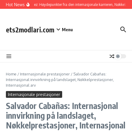
Skip to content
Hot News
Raúl Jiménez: Høydepunkter fra den internasjonale karrieren, Nøkkelmål, I
ets2modlari.com
Menu
Home
/
Internasjonale prestasjoner
/
Salvador Cabañas:
Internasjonal innvirkning på landslaget, Nøkkelprestasjoner,
Internasjonal arv
Internasjonale prestasjoner
Salvador Cabañas: Internasjonal
innvirkning på landslaget,
Nøkkelprestasjoner, Internasjonal