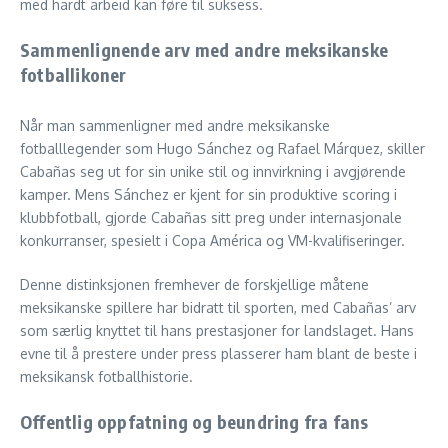
med hardt arbeid kan føre til suksess.
Sammenlignende arv med andre meksikanske
fotballikoner
Når man sammenligner med andre meksikanske
fotballlegender som Hugo Sánchez og Rafael Márquez, skiller
Cabañas seg ut for sin unike stil og innvirkning i avgjørende
kamper. Mens Sánchez er kjent for sin produktive scoring i
klubbfotball, gjorde Cabañas sitt preg under internasjonale
konkurranser, spesielt i Copa América og VM-kvalifiseringer.
Denne distinksjonen fremhever de forskjellige måtene
meksikanske spillere har bidratt til sporten, med Cabañas’ arv
som særlig knyttet til hans prestasjoner for landslaget. Hans
evne til å prestere under press plasserer ham blant de beste i
meksikansk fotballhistorie.
Offentlig oppfatning og beundring fra fans