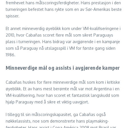
fremhevet hans målscoringsferdigheter. Hans prestasjon i den
turneringen befestet hans rykte som en av Sør-Amerikas beste
spisser.
Et annet minneverdig øyeblikk kom under VM-kvalifiseringene i
2010, hvor Cabañas scoret flere mål som sikret Paraguays
plass i turneringen. Hans bidrag var avgjørende i en kampanje
som så Paraguay nå utslagsspill i VM for første gang siden
1986.
Minneverdige mål og assists i avgjørende kamper
Cabañas huskes for flere minneverdige mål som kom i kritiske
øyeblikk. Et av hans mest berømte mål var mot Argentina i en
VM-kvalifisering, hvor han scoret et fantastisk langskudd som
hjalp Paraguay med å sikre et viktig uavgjort.
I tillegg til sin målscoringskapasitet, ga Cabañas også
nøkkelassists, noe som demonstrerte hans playmaking-
ferdigheter. Hans assist i Copa América 2008 mot Brasil var