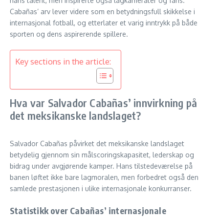
hans talent, men inspirerte også lagkamerater og fans.
Cabañas’ arv lever videre som en betydningsfull skikkelse i
internasjonal fotball, og etterlater et varig inntrykk på både
sporten og dens aspirerende spillere.
Key sections in the article:
Hva var Salvador Cabañas’ innvirkning på
det meksikanske landslaget?
Salvador Cabañas påvirket det meksikanske landslaget
betydelig gjennom sin målscoringskapasitet, lederskap og
bidrag under avgjørende kamper. Hans tilstedeværelse på
banen løftet ikke bare lagmoralen, men forbedret også den
samlede prestasjonen i ulike internasjonale konkurranser.
Statistikk over Cabañas’ internasjonale