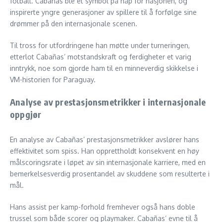
fotball. Cabañas ble et symbol på håp for nasjonen, og
inspirerte yngre generasjoner av spillere til å forfølge sine
drømmer på den internasjonale scenen.
Til tross for utfordringene han møtte under turneringen,
etterlot Cabañas’ motstandskraft og ferdigheter et varig
inntrykk, noe som gjorde ham til en minneverdig skikkelse i
VM-historien for Paraguay.
Analyse av prestasjonsmetrikker i internasjonale
oppgjør
En analyse av Cabañas’ prestasjonsmetrikker avslører hans
effektivitet som spiss. Han opprettholdt konsekvent en høy
målscoringsrate i løpet av sin internasjonale karriere, med en
bemerkelsesverdig prosentandel av skuddene som resulterte i
mål.
Hans assist per kamp-forhold fremhever også hans doble
trussel som både scorer og playmaker. Cabañas’ evne til å