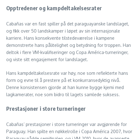
Opptredener og kampdeltakelsesrater
Cabañas var en fast spiller på det paraguayanske landslaget,
og fikk over 50 landskamper i løpet av sin internasjonale
karriere. Hans konsekvente tilstedeværelse i kampene
demonstrerte hans pålitelighet og betydning for troppen. Han
deltok i flere VM-kvalifiseringer og Copa América-turneringer,
og viste sitt engasjement for landslaget.
Hans kampdeltakelsesrate var høy, noe som reflekterte hans
form og evne til å prestere på et konkurransedyktig nivå.
Denne konsistensen gjorde at han kunne bygge kjemi med
lagkamerater, noe som bidro til lagets samlede suksess.
Prestasjoner i store turneringer
Cabañas’ prestasjoner i store turneringer var avgjørende for
Paraguay. Han spilte en nøkkelrolle i Copa América 2007, hvor
Paraguay nådde semifinalen, og i VM 2010, hvor de avanserte