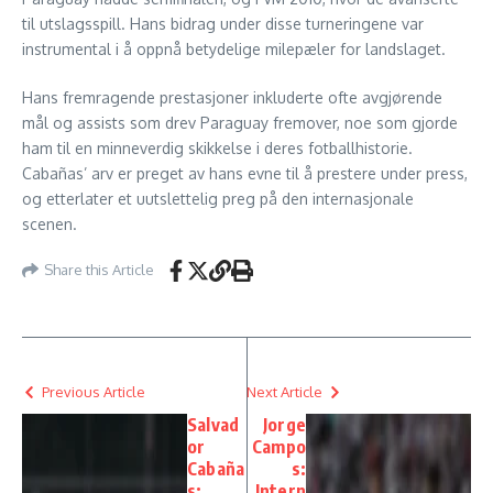
til utslagsspill. Hans bidrag under disse turneringene var
instrumental i å oppnå betydelige milepæler for landslaget.
Hans fremragende prestasjoner inkluderte ofte avgjørende
mål og assists som drev Paraguay fremover, noe som gjorde
ham til en minneverdig skikkelse i deres fotballhistorie.
Cabañas’ arv er preget av hans evne til å prestere under press,
og etterlater et uutslettelig preg på den internasjonale
scenen.
Share this Article
Previous Article
Next Article
Salvad
Jorge
or
Campo
Cabaña
s:
s:
Intern