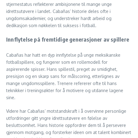
stjernestatus reflekterer ambisjonene til mange unge
idrettsutøvere i landet. Cabañas’ historie deles ofte i
ungdomsakademier, og understreker hardt arbeid og
dedikasjon som nøkkelen til suksess i fotball.
Innflytelse på fremtidige generasjoner av spillere
Cabañas har hatt en dyp innflytelse på unge meksikanske
fotballspillere, og fungerer som en rollemodell for
aspirerende spisser. Hans spillestil, preget av smidighet,
presisjon og en skarp sans for målscoring, etterlignes av
mange ungdomsspillere. Trenere refererer ofte til hans
teknikker i treningsøkter for å motivere og utdanne lagene
sine.
Videre har Cabañas’ motstandskraft i å overvinne personlige
utfordringer gitt yngre idrettsutøvere en følelse av
besluttsomhet. Hans historie oppfordrer dem til å persevere
gjennom motgang, og forsterker ideen om at talent kombinert