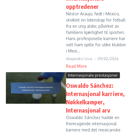
opptredener
Néstor Araujo, født i Mexico,
utviklet en lidenskap for fotball
fra en ung alder, påvirket av
familiens kjærlighet til sporten.
Hans profesjonelle karriere har
sett ham spille for ulike klubber
i Mexi...
Alejandro Cruz
09/02/2026
Read More
Internasjonale prestasjoner
Oswaldo Sánchez:
Internasjonal karriere,
Nøkkelkamper,
Internasjonal arv
Oswaldo Sánchez hadde en
fremragende internasjonal
karriere med det mexicanske