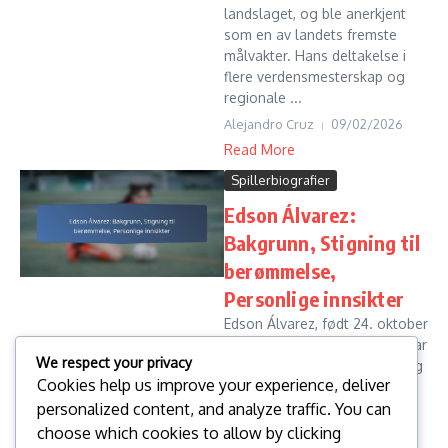
landslaget, og ble anerkjent
som en av landets fremste
målvakter. Hans deltakelse i
flere verdensmesterskap og
regionale ...
Alejandro Cruz
09/02/2026
Read More
Spillerbiografier
Edson Álvarez:
Bakgrunn, Stigning til
berømmelse,
Personlige innsikter
Edson Álvarez, født 24. oktober
1997 i Tlalnepantla, Mexico, har
We respect your privacy
navigert en bemerkelsesverdig
Cookies help us improve your experience, deliver
reise fra beskjedne
personalized content, and analyze traffic. You can
begynnelser til å bli en
fremtredende skikkelse innen
choose which cookies to allow by clicking