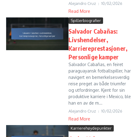
Alejandro Cruz
10/02/2026
Read More
Spillerbiografier
Salvador Cabañas:
Livshendelser,
Karriereprestasjoner,
Personlige kamper
Salvador Cabañas, en feiret
paraguayansk fotballspiller, har
navigert en bemerkelsesverdig
reise preget av både triumfer
og utfordringer. Kjent for sin
produktive karriere i Mexico, ble
han en av de m...
Alejandro Cruz
10/02/2026
Read More
Karrierehøydepunkter