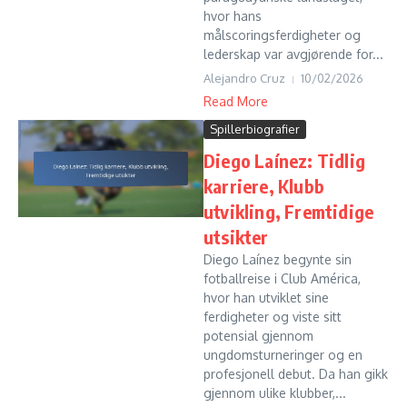
hvor hans
målscoringsferdigheter og
lederskap var avgjørende for...
Alejandro Cruz
10/02/2026
Read More
Spillerbiografier
Diego Laínez: Tidlig
karriere, Klubb
utvikling, Fremtidige
utsikter
Diego Laínez begynte sin
fotballreise i Club América,
hvor han utviklet sine
ferdigheter og viste sitt
potensial gjennom
ungdomsturneringer og en
profesjonell debut. Da han gikk
gjennom ulike klubber,...