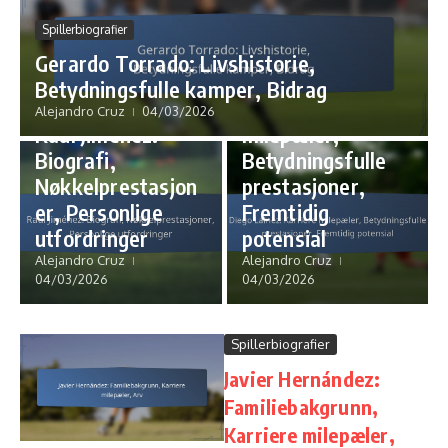
Spillerbiografier
Karrierehøydepunkter
Gerardo Torrado: Livshistorie,
Diego Laínez:
Betydningsfulle kamper, Bidrag
Spillerbiografier
Karriere
Alejandro Cruz
04/03/2026
Raúl Jiménez:
milepæler,
Biografi,
Betydningsfulle
Nøkkelprestasjon
prestasjoner,
er, Personlige
Fremtidig
utfordringer
potensial
Alejandro Cruz
Alejandro Cruz
04/03/2026
04/03/2026
Spillerbiografier
Javier Hernández:
Familiebakgrunn,
Karriere milepæler,